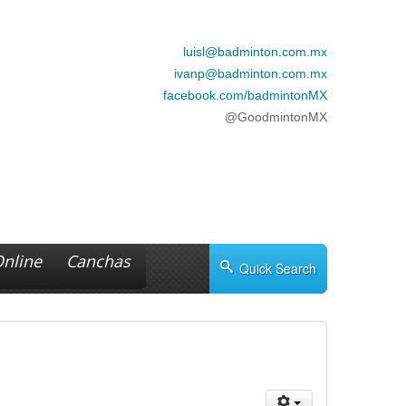
luisl@badminton.com.mx
ivanp@badminton.com.mx
facebook.com/badmintonMX
@GoodmintonMX
Online
Canchas
Quick Search
DF ON