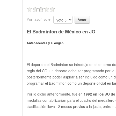
Juegos Centroaméricanos
Dobles Varo
Juegos Panaméricanos
Dobles Feme
Por favor, vote
Juegos Olímpicos
Dobles Mixt
El Badminton de México en JO
Salón de la fama
Antecedentes y el origen
El deporte del Badminton se introdujo en el entorno d
regla del COI un deporte debe ser programado por lo 
posteriormente poder aspirar a ser incluido como un d
programar el Badminton cómo un deporte oficial en las
Por lo dicho anteriormente, fue en
1992 en los JO de
medallas contabilizarían para el cuadro del medallero 
clasificación lleva 12 meses previos a la justa, entre 