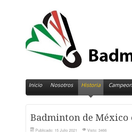
Inicio
Nosotros
Historia
Campeon
Historia de Bádminton en
Singles Varo
Badminton de México 
Biografias
Singles Feme
Publicado: 15 Julio 2021
Visto: 3466