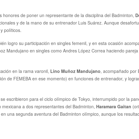
s honores de poner un representante de la disciplina del Badminton,
D
nacionales y de la mano de su entrenador Luis Suárez. Aunque desafo
 políticos.
én logro su participación en singles femenil, y en esta ocasión aco
oz Mandujano en singles como Andres López Correa haciendo pareja en
icación en la rama varonil,
Lino Muñoz Mandujano
, acompañado por E
ción de FEMEBA en ese momento) en funciones de entrenador, y logra
e escribieron para el ciclo olímpico de Tokyo, interrumpido por la p
ión mexicana a dos representantes del Badminton,
Haramara Gaitan
(or
en una segunda aventura del Badminton olímpico, aunque los resulta