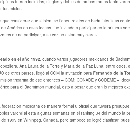
ciplinas fueron incluidas, singles y dobles de ambas ramas tanto varon
rtes mixtos.
ía que considerar que si bien, se tienen relatos de badmintonistas co
América en esas fechas, fue invitado a participar en la primera vers
zones de no participar, a su vez no están muy claras.
eado en el año 1992
, cuando varios jugadores mexicanos de Badminton
opezllera, Ana Laura de la Torre y Maria de la Paz Luna, entre otros, 
 JO de otros países, llegó al COM la invitación para
Fernando de la Tor
a comisión tripartita de ese entonces – COM; CONADE y CODEME –
deci
stórico para el Badminton mundial, esto a pesar que eran lo mejores ex
a federación mexicana de manera formal u oficial que tuviera presupuest
 dobles varonil al esta algunas semanas en el ranking 34 del mundo la 
e 1999 en WIninpeg, Canadá, pero tampoco se logró clasificar, pues la 