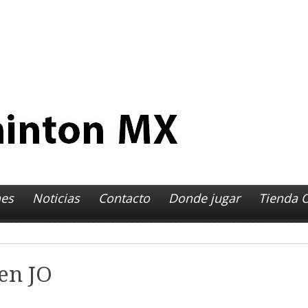
es
Noticias
Contacto
Donde jugar
Tienda 
 México
nil
Eventos
en JO
Roy Díaz González
2do selectivo 
nil
Torneos