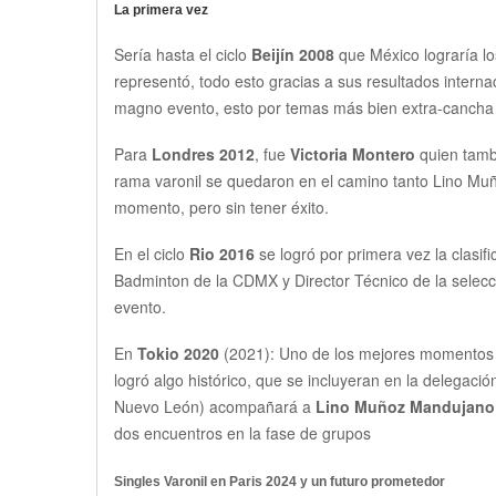
La primera vez
Sería hasta el ciclo
Beijín 2008
que México lograría lo
representó, todo esto gracias a sus resultados inter
magno evento, esto por temas más bien extra-cancha y
Para
Londres 2012
, fue
Victoria Montero
quien tambi
rama varonil se quedaron en el camino tanto Lino Muñ
momento, pero sin tener éxito.
En el ciclo
Rio 2016
se logró por primera vez la clasif
Badminton de la CDMX y Director Técnico de la selec
evento.
En
Tokio 2020
(2021):
Uno de los mejores momentos s
logró algo histórico, que se incluyeran en la delegac
Nuevo León) acompañará a
Lino Muñoz Mandujano
dos encuentros en la fase de grupos
Singles Varonil en Paris 2024 y un futuro prometedor