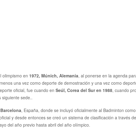
Ma. de la Paz Luna Felix
Clasificatorio y
nil
II Yonex Mexican 
nil
os
Jugadores
Dirigentes
Entrenadores
el olimpismo en
1972, Múnich, Alemania
, al ponerse en la agenda par
menos una vez como deporte de demostración y una vez como deporte de
eporte oficial, fue cuando en
Seúl, Corea del Sur en 1988
, cuando pr
 siguiente sede..
 Barcelona
, España, donde se incluyó oficialmente al Badminton como d
oficial y desde entonces se creó un sistema de clasificación a través 
mayo del año previo hasta abril del año olímpico.